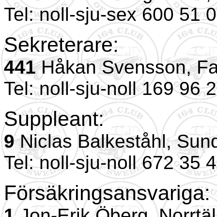
Tel: noll-sju-sex 600 51 
Sekreterare:
441
Håkan Svensson, Fa
Tel: noll-sju-noll 169 96 
Suppleant:
9
Niclas Balkeståhl, Sun
Tel: noll-sju-noll 672 35 
Försäkringsansvariga:
1
Jon-Erik Öberg, Norrtäl