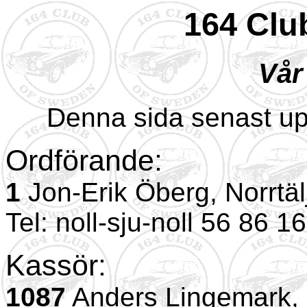
164 Clu
Vår
Denna sida senast u
Ordförande:
1
Jon-Erik Öberg, Norrtäl
Tel: noll-sju-noll 56 86 1
Kassör:
1087
Anders Lingemark, 