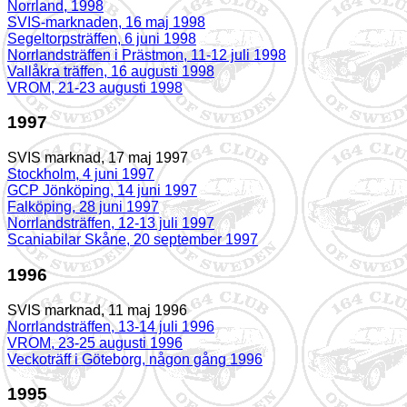
Norrland, 1998
SVIS-marknaden, 16 maj 1998
Segeltorpsträffen, 6 juni 1998
Norrlandsträffen i Prästmon, 11-12 juli 1998
Vallåkra träffen, 16 augusti 1998
VROM, 21-23 augusti 1998
1997
SVIS marknad, 17 maj 1997
Stockholm, 4 juni 1997
GCP Jönköping, 14 juni 1997
Falköping, 28 juni 1997
Norrlandsträffen, 12-13 juli 1997
Scaniabilar Skåne, 20 september 1997
1996
SVIS marknad, 11 maj 1996
Norrlandsträffen, 13-14 juli 1996
VROM, 23-25 augusti 1996
Veckoträff i Göteborg, någon gång 1996
1995